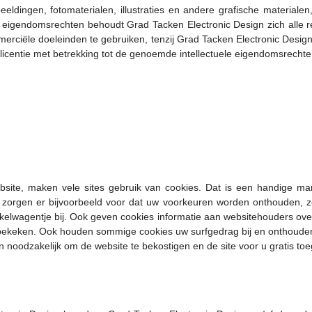
eeldingen, fotomaterialen, illustraties en andere grafische materiale
e eigendomsrechten behoudt Grad Tacken Electronic Design zich alle r
ciële doeleinden te gebruiken, tenzij Grad Tacken Electronic Design h
f licentie met betrekking tot de genoemde intellectuele eigendomsrechte
bsite, maken vele sites gebruik van cookies. Dat is een handige ma
orgen er bijvoorbeeld voor dat uw voorkeuren worden onthouden, zoal
inkelwagentje bij. Ook geven cookies informatie aan websitehouders ove
bekeken. Ook houden sommige cookies uw surfgedrag bij en onthouden u
jn noodzakelijk om de website te bekostigen en de site voor u gratis toe