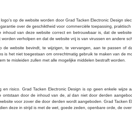
n logo's op de website worden door Grad Tacken Electronic Design slech
arantie over de geschiktheid voor commerciële toepassing, praktisch g
 inhoud van deze website correct en betrouwbaar is, dat de website te
t worden verholpen en dat de website vrij is van virussen en andere sc
p de website bevindt, te wijzigen, te vervangen, aan te passen of d
 is het niet toegestaan om onrechtmatig gebruik te maken van de mog
m te misleiden zullen met alle mogelijke middelen bestraft worden.
g en risico. Grad Tacken Electronic Design is op geen enkele wijze 
de ontstaan door de inhoud van de, al dan niet door derden aangebod
e website voor zover die door derden wordt aangeboden. Grad Tacken El
ndien deze in strijd is met de wet, goede zeden, openbare orde, de o