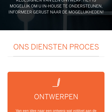
REDESIGNEN VAN EEN ONTWERP. HET IS
MOGELIJK OM U IN-HOUSE TE ONDERSTEUNEN,
INFORMEER GERUST NAAR DE MOGELIJKHEDEN!
ONS DIENSTEN PROCES
ONTWERPEN
Van een idee naar een ontwerp wat voldoet aan de